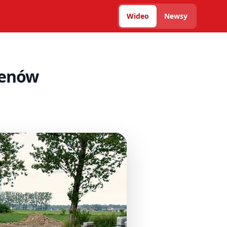
Wideo
Newsy
renów