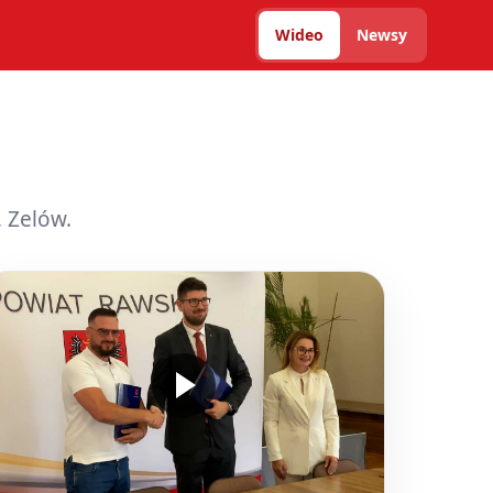
Wideo
Newsy
 Zelów.