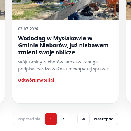
03.07.2026
Wodociąg w Mysłakowie w
Gminie Nieborów, już niebawem
zmieni swoje oblicze
Wójt Gminy Nieborów Jarosław Papuga
podpisał bardzo ważną umowę w tej sprawie
Odtwórz materiał
Poprzednia
1
2
…
4
Następna